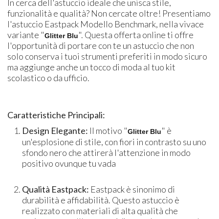
In cerca dell'astuccio ideale che unisca stile,
funzionalità e qualità? Non cercate oltre! Presentiamo
l'astuccio Eastpack Modello Benchmark, nella vivace
variante "​
". Questa offerta online ti offre
Glitter Blu
l'opportunità di portare con te un astuccio che non
solo conserva i tuoi strumenti preferiti in modo sicuro
ma aggiunge anche un tocco di moda al tuo kit
scolastico o da ufficio.
Caratteristiche Principali:
Design Elegante:
Il motivo "​
" è
Glitter Blu
un'esplosione di stile, con fiori in contrasto su uno
sfondo nero che attirerà l'attenzione in modo
positivo ovunque tu vada
Qualità Eastpack:
Eastpack è sinonimo di
durabilità e affidabilità. Questo astuccio è
realizzato con materiali di alta qualità che