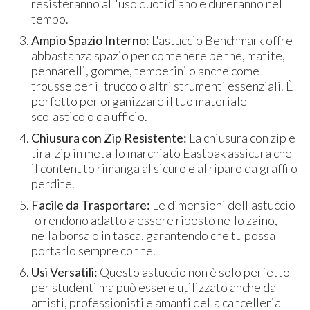
resisteranno all'uso quotidiano e dureranno nel
tempo.
Ampio Spazio Interno:
L'astuccio Benchmark offre
abbastanza spazio per contenere penne, matite,
pennarelli, gomme, temperini o anche come
trousse per il trucco o altri strumenti essenziali. È
perfetto per organizzare il tuo materiale
scolastico o da ufficio.
Chiusura con Zip Resistente:
La chiusura con zip e
tira-zip in metallo marchiato Eastpak assicura che
il contenuto rimanga al sicuro e al riparo da graffi o
perdite.
Facile da Trasportare:
Le dimensioni dell'astuccio
lo rendono adatto a essere riposto nello zaino,
nella borsa o in tasca, garantendo che tu possa
portarlo sempre con te.
Usi Versatili:
Questo astuccio non è solo perfetto
per studenti ma può essere utilizzato anche da
artisti, professionisti e amanti della cancelleria