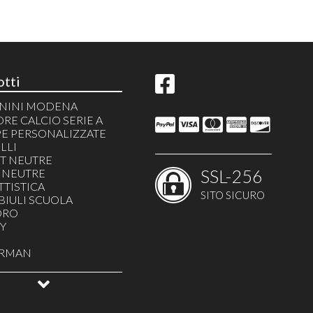
tti
PANINI MODENA
ITE
RE CALCIO SERIE A
 MARIO
E PERSONALIZZATE
 GAMER
LLI
RI
RT NEUTRE
SSL-256
 BASKET
 NEUTRE
X
TISTICA
SITO SICURO
CULOUS
IULI SCUOLA
ORGHINI
ORO
Y
aft
ERMAN
L CROSSING
EY TUNES
SA DI CARTA
ONBALL Z
E
ONBALL
ki