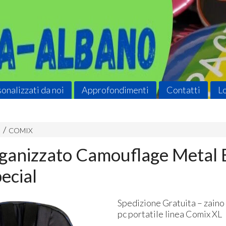
onalizzati da noi
Approfondimenti
Contatti
L
COMIX
ganizzato Camouflage Metal 
ecial
Spedizione Gratuita – zaino
pc portatile linea Comix XL