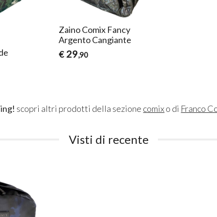
Zaino Comix Fancy
Argento Cangiante
de
29
€
,90
ing!
scopri altri prodotti della sezione
comix
o di
Franco Co
Visti di recente