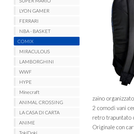
SUPER MARIO
LYON GAMER
FERRARI
NBA - BASKET
COMIX
MIRACULOUS
LAMBORGHINI
WWF
HYPE
Minecraft
zaino organizzato
ANIMAL CROSSING
2 comodi vani cen
LA CASA DI CARTA
retro trapuntato 
ANIME
Originale con cart
TokiDoki