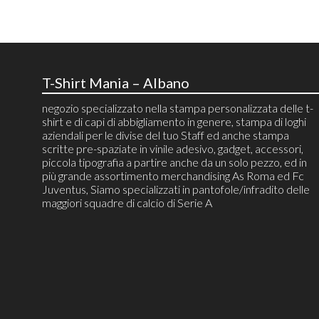
T-Shirt Mania – Albano
negozio specializzato nella stampa personalizzata delle t-
shirt e di capi di abbigliamento in genere, stampa di loghi
aziendali per le divise del tuo Staff ed anche stampa
scritte pre-spaziate in vinile adesivo, gadget, accessori,
piccola tipografia a partire anche da un solo pezzo, ed in
più grande assortimento merchandising As Roma ed Fc
Juventus, Siamo specializzati in pantofole/infradito delle
maggiori squadre di calcio di Serie A