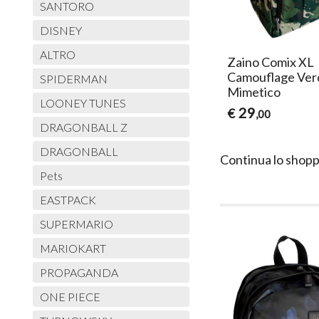
SANTORO
DISNEY
ALTRO
Zaino Comix XL
Camouflage Ver
SPIDERMAN
Mimetico
LOONEY TUNES
29
€
,00
DRAGONBALL Z
DRAGONBALL
Continua lo shopp
Pets
EASTPACK
SUPERMARIO
MARIOKART
PROPAGANDA
ONE PIECE