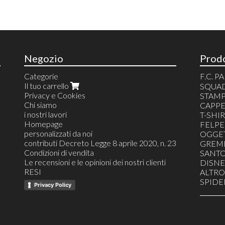
Negozio
Prodo
Categorie
F.C. 
Il tuo carrello
FORTN
SQUAD
Privacy e Cookies
SUPER
STAMP
Chi siamo
LYON
CAPPE
i nostri lavori
FERRA
T-SHI
Homepage
NBA -
FELPE
personalizzati da noi
COMI
OGGET
contributi Decreto Legge 8 aprile 2020, n. 23
MIRA
GREMB
Condizioni di vendita
LAMB
SANT
Le recensioni e le opinioni dei nostri clienti
WWF
DISNE
RESI
HYPE
ALTRO
Minecr
SPID
Privacy Policy
ANIMA
LOON
LA CA
DRAG
ANIM
DRAG
TokiDo
Pets