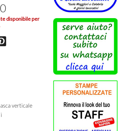
90
te disponibile per
.
tasca verticale
i