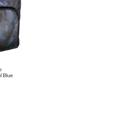
o
l Blue