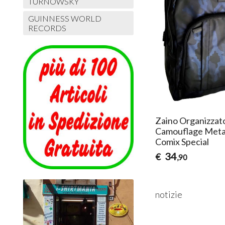
TURNOWSKY
GUINNESS WORLD
RECORDS
Zaino Organizzat
Camouflage Meta
Comix Special
34
€
,90
notizie