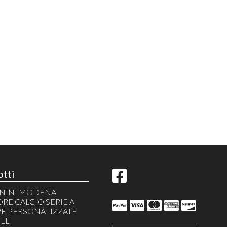
tti
PANINI MODENA
RE CALCIO SERIE A
E PERSONALIZZATE
LLI