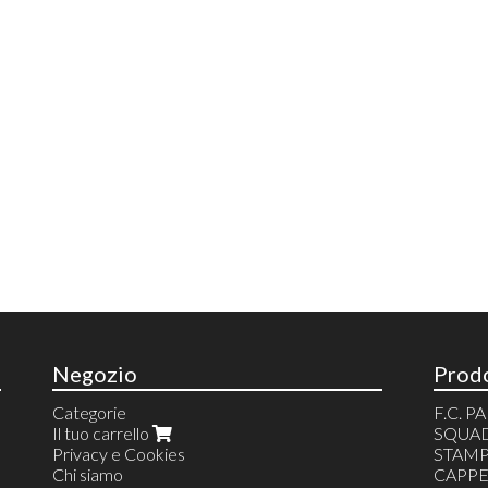
Negozio
Prodo
Categorie
F.C. 
Il tuo carrello
SQUAD
Privacy e Cookies
STAMP
Chi siamo
CAPPE