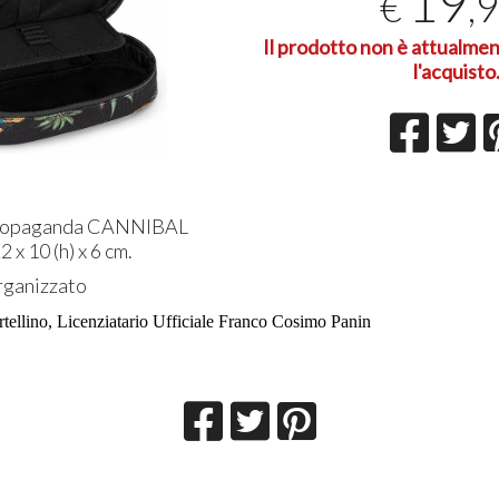
19
,
€
Il prodotto non è attualmen
l'acquisto
Propaganda CANNIBAL
 x 10 (h) x 6 cm.
rganizzato
rtellino, Licenziatario Ufficiale Franco Cosimo Panin