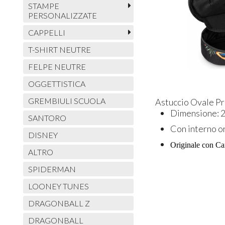
STAMPE
PERSONALIZZATE
CAPPELLI
T-SHIRT NEUTRE
FELPE NEUTRE
OGGETTISTICA
GREMBIULI SCUOLA
Astuccio Ovale 
Dimensione: 22
SANTORO
Con interno o
DISNEY
Originale con Ca
ALTRO
SPIDERMAN
LOONEY TUNES
DRAGONBALL Z
DRAGONBALL