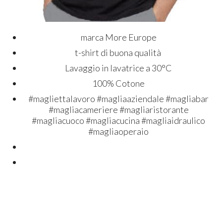
marca More Europe
t-shirt di buona qualità
Lavaggio in lavatrice a 30°C
100% Cotone
#magliettalavoro #magliaaziendale #magliabar
#magliacameriere #magliaristorante
#magliacuoco #magliacucina #magliaidraulico
#magliaoperaio
#magliettepersonalizzate #t-shirtstampate
#stampamagliepersonalizzata
#stampamegliettealbanolaziale #t-
shirtpresonalizzate #maglettebambini #t-
shirtfruit #t-shirtmaniaalbanolaziale